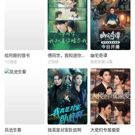
给阿嬷的情书
傅同学，我知道你暗恋我
幽宅奇谭
TC国语
已完结
更新至第14集
凤池生春
我真是对家卧底啊
大佬的专属偏爱