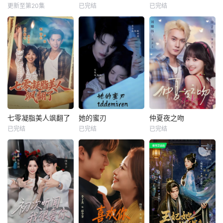
更新至第20集
已完结
已完结
七零凝脂美人飒翻了
她的蜜刃
仲夏夜之吻
已完结
已完结
已完结