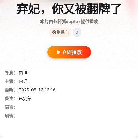
弃妃，你又被翻牌了
本片由茶杯狐cupfox提供播放
剧情片
0
立即播放
导演：
内详
主演：
内详
更新：
2026-05-16 16:16
备注：
已完结
语言：
剧情：