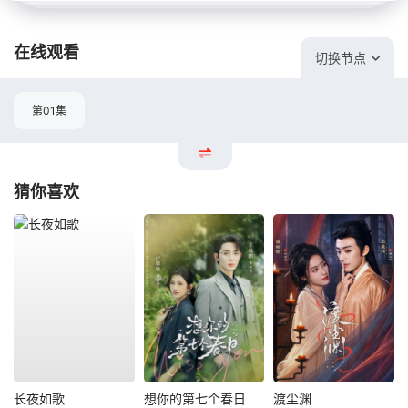
在线观看
切换节点
第01集
猜你喜欢
长夜如歌
想你的第七个春日
渡尘渊