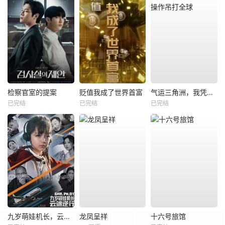
检察官室的提案
贬值我成了世界首富
气运三角洲，我凭操作吊打全球
已完结
已完结
已完结
九岁萌娃机长，云端逆行
龙凤呈祥
十六号旅馆