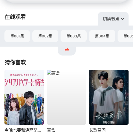
在线观看
切换节点
第001集
第002集
第003集
第004集
第00
猜你喜欢
今晚也要和连环杀手约会
盲盒
长歌莫问