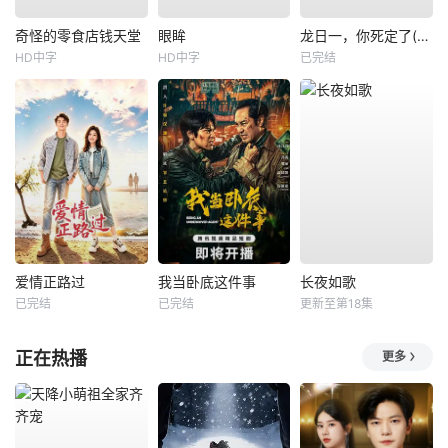
奇怪的零食店钱天堂
眼眸
龙日一，你死定了(短剧)
HD中字
HD中字
已完结
爱情正路过
我当卧底这件事
长夜如歌
已完结
已完结
更新至第18集
正在热播
更多