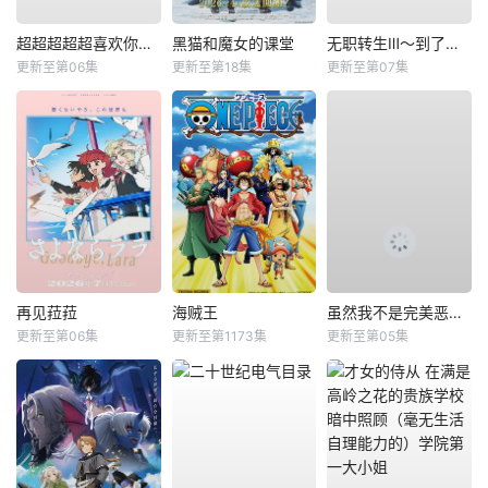
超超超超超喜欢你的100个女朋友第三季
黑猫和魔女的课堂
无职转生Ⅲ～到了异世界就拿出真本事
更新至第06集
更新至第18集
更新至第07集
再见菈菈
海贼王
虽然我不是完美恶女～雏宫蝶鼠替换传～
更新至第06集
更新至第1173集
更新至第05集