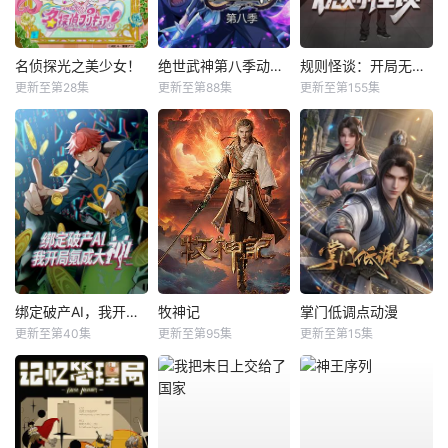
名侦探光之美少女！
绝世武神第八季动态漫
规则怪谈：开局无限诡币动态漫
更新至第28集
更新至第88集
更新至第155集
绑定破产AI，我开局氪成大神动态漫
牧神记
掌门低调点动漫
更新至第40集
更新至第95集
更新至第15集