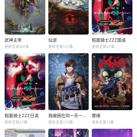
武神主宰
仙逆
假面骑士ZZZ国语
更新至第681集
更新至第153集
更新至第47集
假面骑士ZZZ日语
我被困在同一天一千年动态漫
摩绪
更新至第47集
更新至第276集
更新至第19集