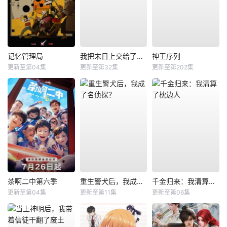
记忆管理局
我把末日上交给了国家
神王序列
更新至第04集
更新至第32集
更新至第202集
茶啊二中第六季
重生警犬后，我成了名侦探？
千金归来：我清算了枕边人
更新至第04集
更新至第11集
更新至第06集