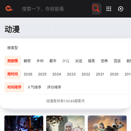
留言求片
动漫
按类型
按剧情
解密
乡村
都市
少儿
对话
搞笑
恐怖
宫廷
剧
按时间
2026
2025
2024
2023
2022
2021
2020
201
时间排序
人气排序
评分排序
动漫库共有
13046
部影片