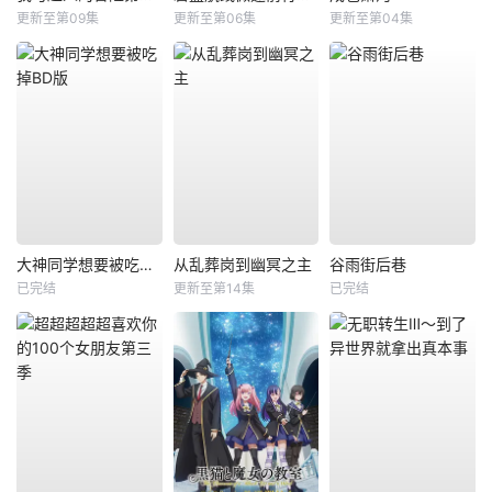
更新至第09集
更新至第06集
更新至第04集
大神同学想要被吃掉BD版
从乱葬岗到幽冥之主
谷雨街后巷
已完结
更新至第14集
已完结