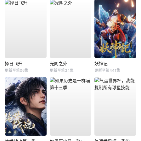
择日飞升
光阴之外
妖神记
更新至第06集
更新至第34集
更新至第441集