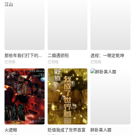
那些年我们打下的江山
二婚遇骄阳
透视：一眼定乾坤
已完结
已完结
已完结
火遮眼
贬值我成了世界首富
醉卧美人膝