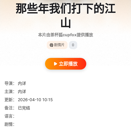
那些年我们打下的江
山
本片由茶杯狐cupfox提供播放
剧情片
0
立即播放
导演：
内详
主演：
内详
更新：
2026-04-10 10:15
备注：
已完结
语言：
剧情：