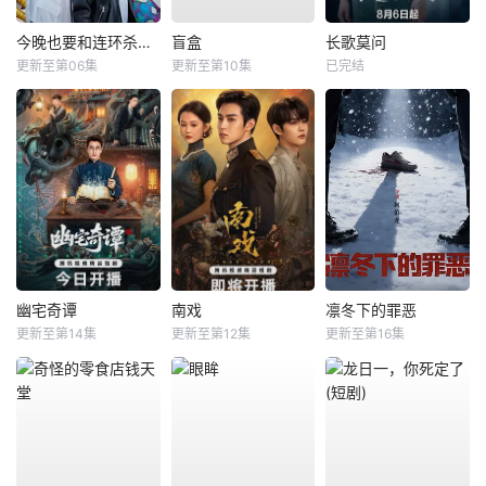
今晚也要和连环杀手约会
盲盒
长歌莫问
更新至第06集
更新至第10集
已完结
幽宅奇谭
南戏
凛冬下的罪恶
更新至第14集
更新至第12集
更新至第16集