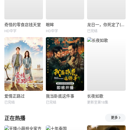
奇怪的零食店钱天堂
眼眸
龙日一，你死定了(短剧)
HD中字
HD中字
已完结
爱情正路过
我当卧底这件事
长夜如歌
已完结
已完结
更新至第18集
正在热播
更多