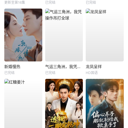
更新至第16集
已完结
已完结
新婚慢热
气运三角洲，我凭操作吊打全球
龙凤呈祥
已完结
已完结
HD国语