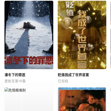
凛冬下的罪恶
贬值我成了世界首富
更新至第16集
已完结