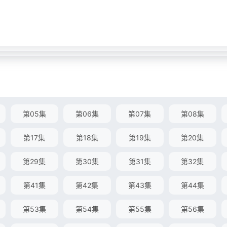
第05集
第06集
第07集
第08集
第17集
第18集
第19集
第20集
第29集
第30集
第31集
第32集
第41集
第42集
第43集
第44集
第53集
第54集
第55集
第56集