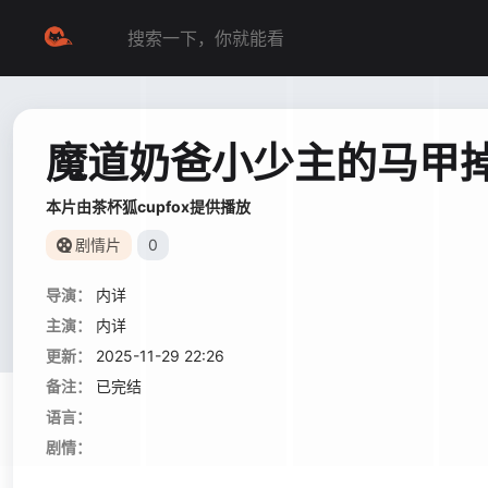
魔道奶爸小少主的马甲
本片由茶杯狐cupfox提供播放
剧情片
0
导演：
内详
主演：
内详
更新：
2025-11-29 22:26
备注：
已完结
语言：
剧情：