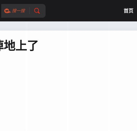
首页
搜一搜
掉地上了