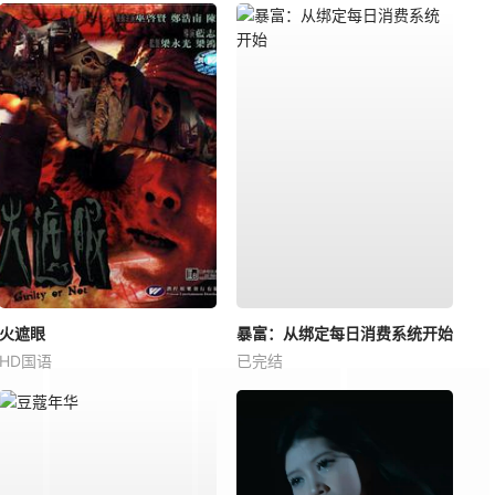
火遮眼
暴富：从绑定每日消费系统开始
HD国语
已完结