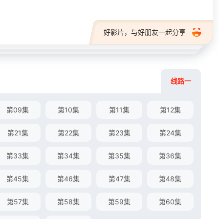
好影片，与好朋友一起分享
线路一
第09集
第10集
第11集
第12集
第21集
第22集
第23集
第24集
第33集
第34集
第35集
第36集
第45集
第46集
第47集
第48集
第57集
第58集
第59集
第60集