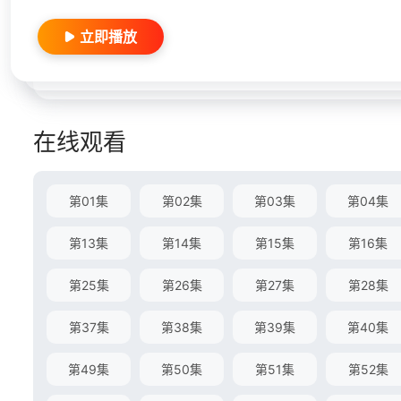
立即播放
在线观看
第01集
第02集
第03集
第04集
第13集
第14集
第15集
第16集
第25集
第26集
第27集
第28集
第37集
第38集
第39集
第40集
第49集
第50集
第51集
第52集