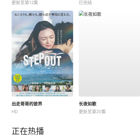
更新至第12集
已完结
出走哥哥的彼界
长夜如歌
HD
更新至第20集
正在热播