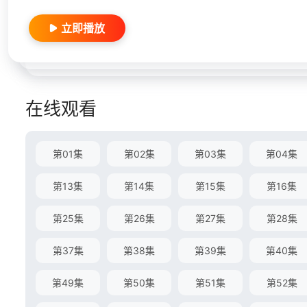
立即播放
在线观看
第01集
第02集
第03集
第04集
第13集
第14集
第15集
第16集
第25集
第26集
第27集
第28集
第37集
第38集
第39集
第40集
第49集
第50集
第51集
第52集