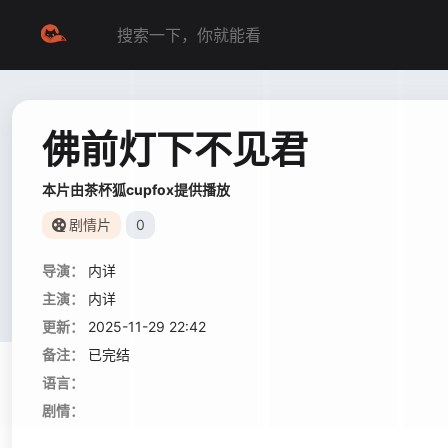
佛前灯下不见君
本片由茶杯狐cupfox提供播放
剧情片
0
导演：
内详
主演：
内详
更新：
2025-11-29 22:42
备注：
已完结
语言：
剧情：