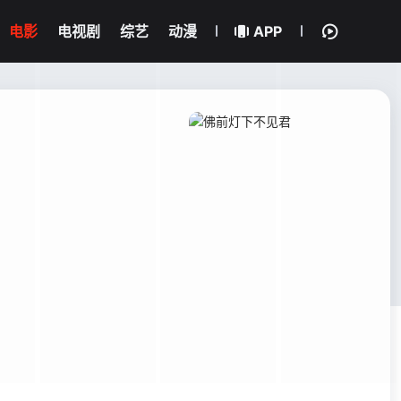
电影
电视剧
综艺
动漫
APP