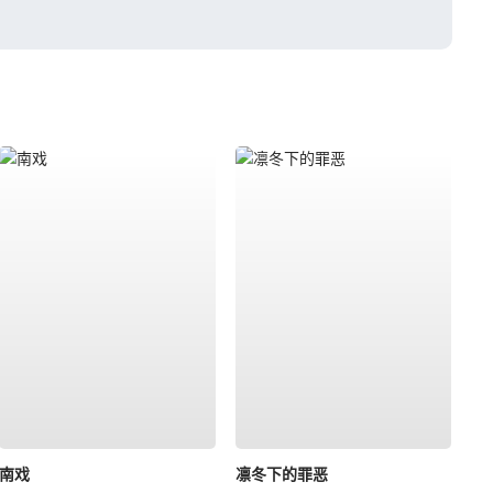
南戏
凛冬下的罪恶