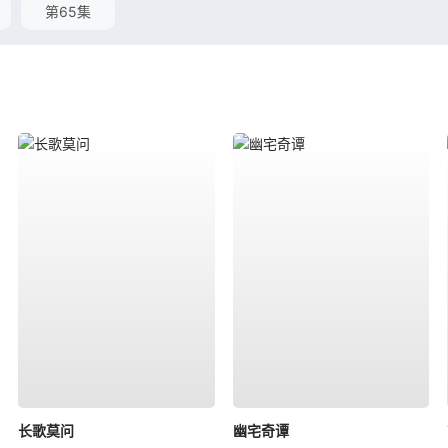
第65集
长歌莫问
幽宅奇谭