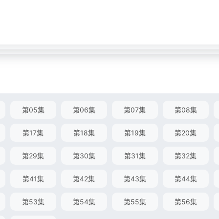
第05集
第06集
第07集
第08集
第17集
第18集
第19集
第20集
第29集
第30集
第31集
第32集
第41集
第42集
第43集
第44集
第53集
第54集
第55集
第56集