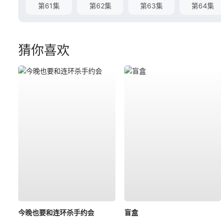
第61集
第62集
第63集
第64集
猜你喜欢
今晚也要和连环杀手约会
盲盒