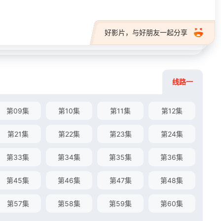
好影片，与好朋友一起分享
线路一
第09集
第10集
第11集
第12集
第21集
第22集
第23集
第24集
第33集
第34集
第35集
第36集
第45集
第46集
第47集
第48集
第57集
第58集
第59集
第60集