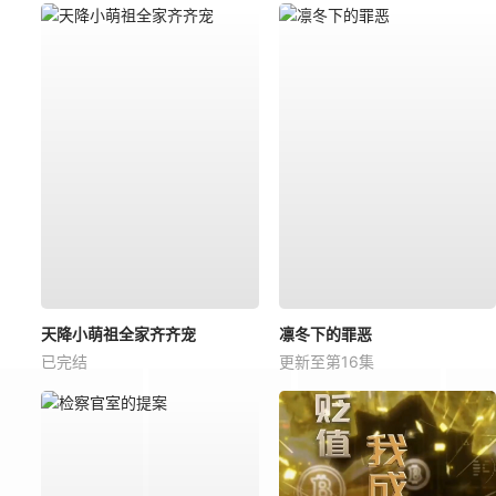
天降小萌祖全家齐齐宠
凛冬下的罪恶
已完结
更新至第16集