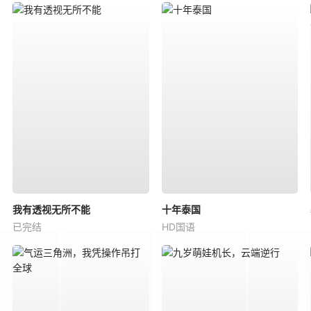
我有透视无所不能
十年泰国
已完结
HD国语