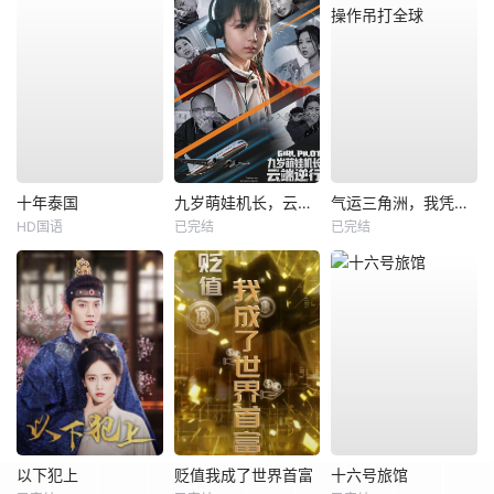
十年泰国
九岁萌娃机长，云端逆行
气运三角洲，我凭操作吊打全球
HD国语
已完结
已完结
以下犯上
贬值我成了世界首富
十六号旅馆