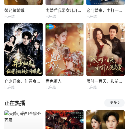
替兄藏娇娥
离婚后我带女儿开启新人生
这门婚事，主打一个反向饲养
已完结
已完结
已完结
弃少归来，仙尊身份被全网曝光
蛊色撩人
限时一百天，和前夫谈恋爱
已完结
已完结
已完结
正在热播
更多