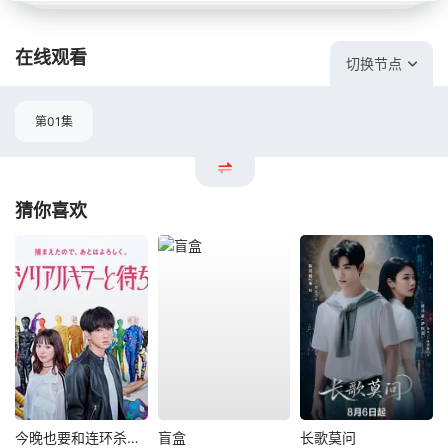
在线观看
切换节点
第01集
猜你喜欢
今晚也要和连环杀手约会
盲盒
长歌莫问