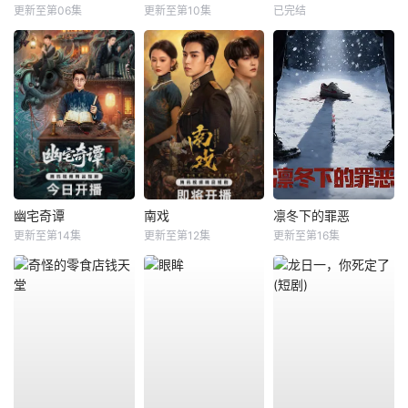
更新至第06集
更新至第10集
已完结
幽宅奇谭
南戏
凛冬下的罪恶
更新至第14集
更新至第12集
更新至第16集