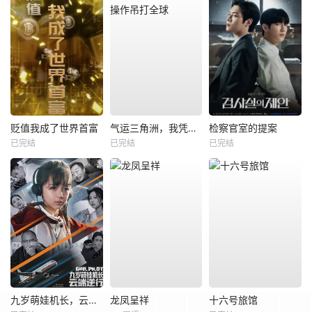
贬值我成了世界首富
气运三角洲，我凭操作吊打全球
检察官室的提案
已完结
已完结
已完结
九岁萌娃机长，云端逆行
龙凤呈祥
十六号旅馆