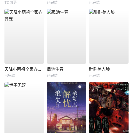
TC国语
已完结
已完结
天降小萌祖全家齐齐宠
凤池生春
醉卧美人膝
已完结
已完结
已完结