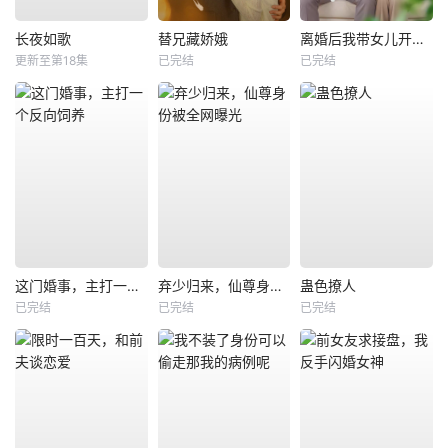
长夜如歌
替兄藏娇娥
离婚后我带女儿开启新人生
更新至第18集
已完结
已完结
这门婚事，主打一个反向饲养
弃少归来，仙尊身份被全网曝光
蛊色撩人
已完结
已完结
已完结