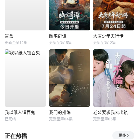
盲盒
幽宅奇谭
大唐少年天行传
更新至第12集
更新至第15集
更新至第12集
我以纸人镇百鬼
我们的排练
老公要求我去出轨
已完结
更新至第04集
更新至第05集
正在热播
更多