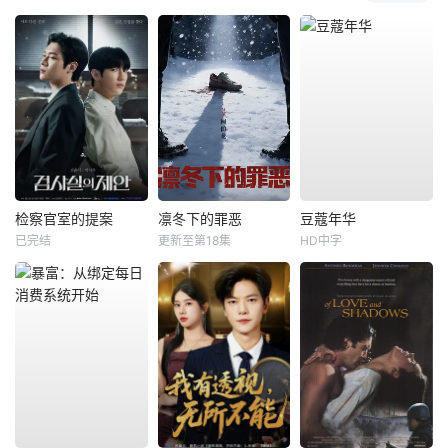
检察官室的提案
凛冬下的罪恶
豆蔻年华
已完结
更新至第18集
HD中字