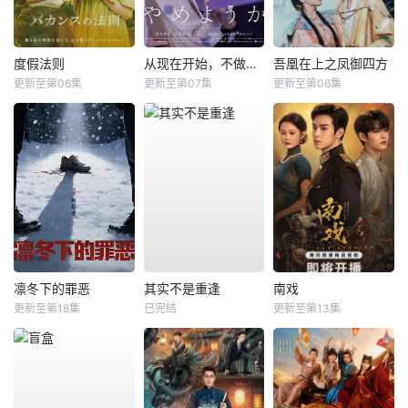
度假法则
从现在开始，不做朋友了吧。
吾凰在上之凤御四方
更新至第06集
更新至第07集
更新至第06集
凛冬下的罪恶
其实不是重逢
南戏
更新至第18集
已完结
更新至第13集