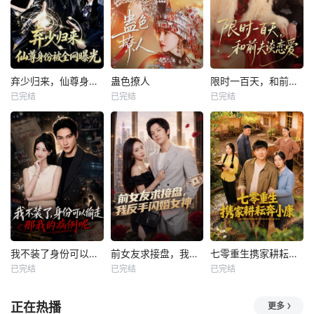
弃少归来，仙尊身份被全网曝光
蛊色撩人
限时一百天，和前夫谈恋爱
已完结
已完结
已完结
我不装了身份可以偷走那我的病例呢
前女友求接盘，我反手闪婚女神
七零重生携家耕耘奔小康
已完结
已完结
已完结
正在热播
更多