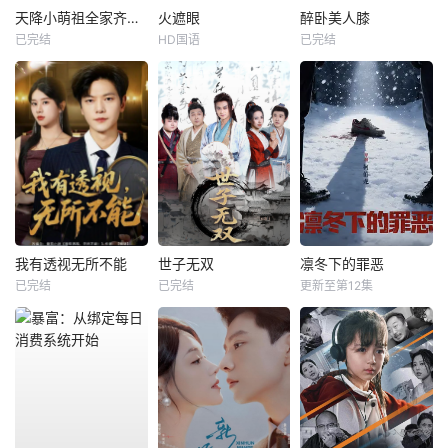
天降小萌祖全家齐齐宠
火遮眼
醉卧美人膝
已完结
HD国语
已完结
我有透视无所不能
世子无双
凛冬下的罪恶
已完结
已完结
更新至第12集