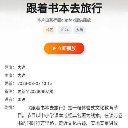
跟着书本去旅行
本片由茶杯狐cupfox提供播放
综艺
2024
大陆
立即播放
导演：
内详
主演：
内详
更新：
2026-08-07 13:15
备注：
更新至20260807期
语言：
国语
剧情：
《跟着书本去旅行》是一档体验式文化教育节
目。节目以中小学课本或经典名著为线索，在读万卷
书的同时行万里路，走近文化古迹、实地实景讲故