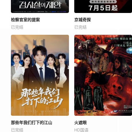
检察官室的提案
京城奇探
已完结
已完结
那些年我们打下的江山
火遮眼
已完结
HD国语