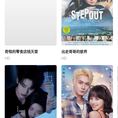
奇怪的零食店钱天堂
出走哥哥的彼界
HD
HD