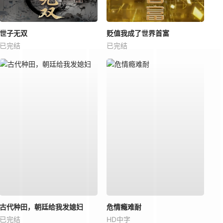
世子无双
贬值我成了世界首富
已完结
已完结
古代种田，朝廷给我发媳妇
危情瘾难耐
已完结
HD中字