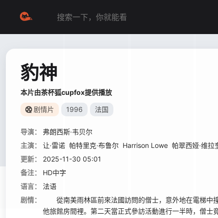
豹神
本片由茶杯狐cupfox提供播放
剧情片
1996
法国
导演：
弗朗西斯·韦贝尔
主演：
让·雷诺
帕特里克·布鲁尔
Harrison Lowe
帕翠西娅·维拉
更新：
2025-11-30 05:01
备注：
HD中字
语言：
法语
剧情：
從南美雨林區前來法國訪問的僧士，意外地在電梯中撞
他旅館房間裡。第二天當正式參訪活動進行一半時，僧士竟