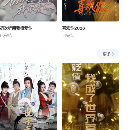
初次听闻我很爱你
喜欢你2026
已完结
已完结
更多