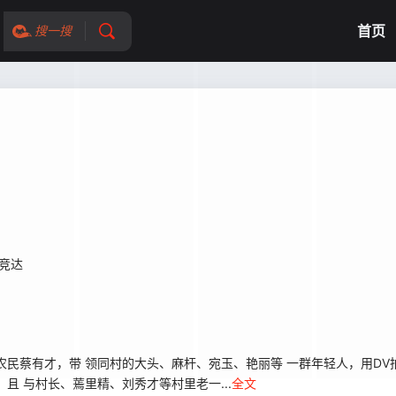
首页
搜一搜
竞达
蔡有才，带 领同村的大头、麻杆、宛玉、艳丽等 一群年轻人，用DV
且 与村长、蔫里精、刘秀才等村里老一...
全文