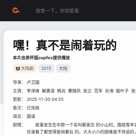
嘿！真不是闹着玩的
本片由茶杯狐cupfox提供播放
大陆剧
2015
大陆
导演：
卢卫国
主演：
李泽锋
解惠清
韩兆
曹随风
张立
范军
孙涛
殷叶子
张
更新：
2025-11-30 04:55
备注：
已完结
语言：
国语
剧情：
故事发生在中原一个名叫蔡家庄 的小山村。围绕青年农民
任谁看了都觉得是闹着玩 的。大大小小的困难是不待说的，