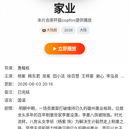
家业
本片由茶杯狐cupfox提供播放
大陆剧
2026
大陆
立即播放
导演：
惠楷栋
主演：
杨紫
韩东君
吴冕
田小洁
徐百慧
王梓豪
谢心
李泓良
杨斯
更新：
2026-06-03 20:16
备注：
已完结
语言：
国语
剧情：
明朝中期，一场贡墨案打破维持已久的徽州墨业格局，位居
龙头多年的百年制墨世家李墨没落，李墨八房被除族。时光
流转，八房幺女李祯（杨紫 饰）为解决生计毅然走上制墨之
路，凭借天资和努力惊艳沉寂已久的徽州墨业，而后以女子