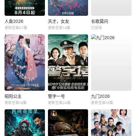
人鱼2026
天才，女友
长歌莫问
更新至第07集
更新至第14集
已完结
昭阳公主
警字一号
九门2026
更新至第18集
更新至第24集
更新至第16集