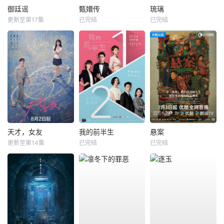
御廷谣
甄嬛传
琉璃
更新至第17集
已完结
已完结
天才，女友
我的前半生
悬案
更新至第14集
已完结
已完结