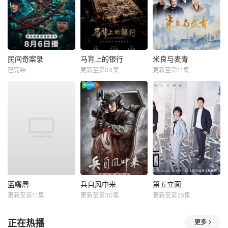
民间奇案录
马背上的银行
米良与麦青
已完结
更新至第04集
更新至第11集
蓝嘴唇
兵自风中来
第五立面
更新至第11集
更新至第30集
更新至第25集
正在热播
更多