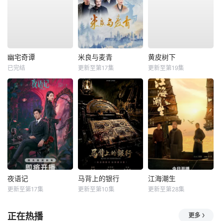
幽宅奇谭
米良与麦青
黄皮树下
已完结
更新至第17集
更新至第19集
夜语记
马背上的银行
江海潮生
更新至第17集
更新至第10集
更新至第28集
正在热播
更多