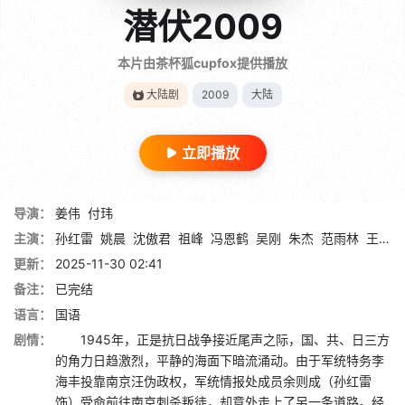
潜伏2009
本片由茶杯狐cupfox提供播放
大陆剧
2009
大陆
立即播放
导演：
姜伟
付玮
主演：
孙红雷
姚晨
沈傲君
祖峰
冯恩鹤
吴刚
朱杰
范雨林
王小毅
更新：
2025-11-30 02:41
备注：
已完结
语言：
国语
剧情：
1945年，正是抗日战争接近尾声之际，国、共、日三方
的角力日趋激烈，平静的海面下暗流涌动。由于军统特务李
海丰投靠南京汪伪政权，军统情报处成员余则成（孙红雷
饰）受命前往南京刺杀叛徒，却意外走上了另一条道路。经