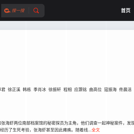
首页
搜一搜
卓君
徐正溪
韩栋
季肖冰
徐振轩
程相
应灏铭
曲高位
寇振海
佟晨洁
和张海虾两位南部档案馆的秘密探员为主角，他们调查一起神秘案件，发
经历了生死考验，张海虾甚至因此瘫痪。随着线...
全文