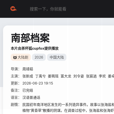
南部档案
本片由茶杯狐cupfox提供播放
大陆剧
2026
中国大陆
导演：
周靖韬
主演：
张新成
丁禹兮
姜珮瑶
富大龙
刘令姿
张宸逍
李欢
姜
更新：
2026-06-23 19:15
备注：
已完结
语言：
汉语普通话
剧情：
民国初年南洋地区发生的一系列诡异事件。故事以张海盐
植物“黄昏草”散播的阴谋。在调查过程中，张海盐和张海虾