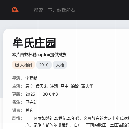
牟氏庄园
本片由茶杯狐cupfox提供播放
大陆剧
2010
大陆
导演：
李建新
主演：
袁立
侯天来
连凯
吕中
徐敏
董志华
更新：
2025-11-30 04:31
备注：
已完结
语言：
其它
剧情：
风雨如磐的20世纪20年代，名震胶东的大财主牟氏家
户。家族内部的尔虞我诈，官府、军阀的欺压，土匪盗贼的洗