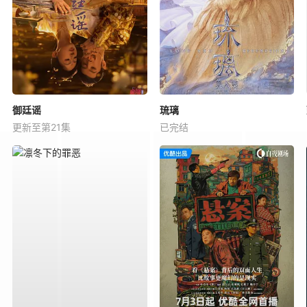
御廷谣
琉璃
更新至第21集
已完结