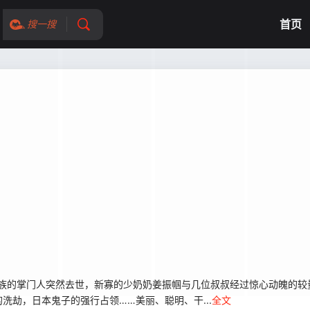
首页
搜一搜
族的掌门人突然去世，新寡的少奶奶姜振帼与几位叔叔经过惊心动魄的较
劫，日本鬼子的强行占领……美丽、聪明、干...
全文