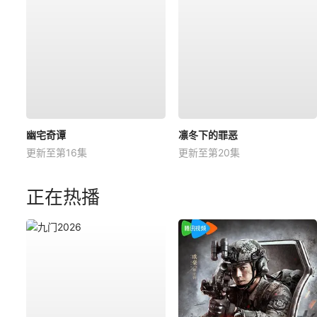
幽宅奇谭
凛冬下的罪恶
更新至第16集
更新至第20集
正在热播