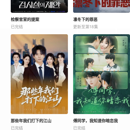
检察官室的提案
凛冬下的罪恶
已完结
更新至第18集
那些年我们打下的江山
傅同学，我知道你暗恋我
已完结
已完结