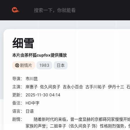
细雪
本片由茶杯狐cupfox提供播放
剧情片
1983
日本
导演：
市川昆
主演：
岸惠子
佐久间良子
吉永小百合
古手川祐子
伊丹十三
更新：
2025-11-30 04:14
备注：
HD中字
语言：
日语
剧情：
随着新时代的来临，曾一度显赫的京都蒔冈家慢慢开始衰
家族的声誉；二姐幸子（佐久间良子 饰）性格刚烈强势，使