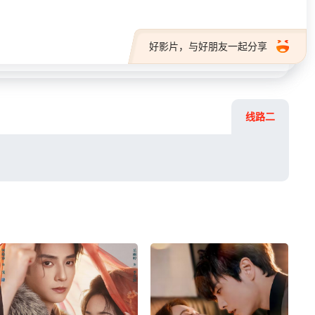
好影片，与好朋友一起分享
线路二