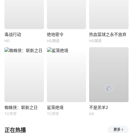
毒战行动
绝地密令
热血篮球之永不放弃
HD
HD国语
HD国语
蜘蛛侠：崭新之日
鲨笼绝境
不是羔羊2
TC中字
TC中字
HD
正在热播
更多