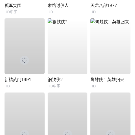
孤军突围
末路讨债人
天龙八部1977
HD中字
HD
HD
新精武门1991
钢铁侠2
蜘蛛侠：英雄归来
HD
HD中字
HD