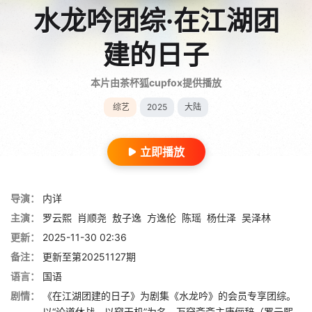
水龙吟团综·在江湖团
建的日子
本片由茶杯狐cupfox提供播放
综艺
2025
大陆
立即播放
导演：
内详
主演：
罗云熙
肖顺尧
敖子逸
方逸伦
陈瑶
杨仕泽
吴泽林
更新：
2025-11-30 02:36
备注：
更新至第20251127期
语言：
国语
剧情：
《在江湖团建的日子》为剧集《水龙吟》的会员专享团综。
以“论道休战，以窥天机”为名，万窍斋斋主唐俪辞（罗云熙