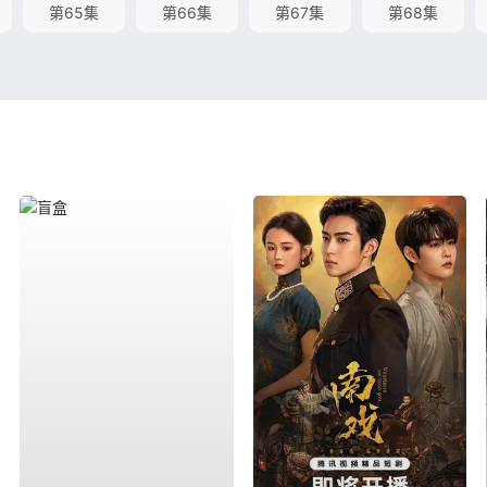
第65集
第66集
第67集
第68集