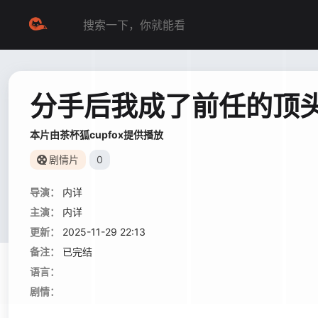
分手后我成了前任的顶
本片由茶杯狐cupfox提供播放
剧情片
0
导演：
内详
主演：
内详
更新：
2025-11-29 22:13
备注：
已完结
语言：
剧情：