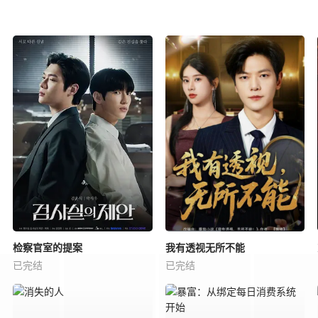
检察官室的提案
我有透视无所不能
已完结
已完结