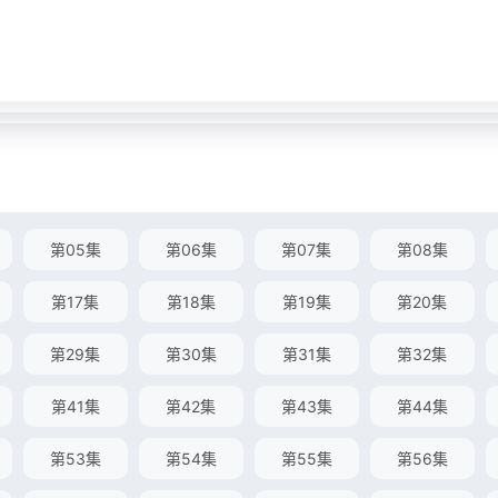
第05集
第06集
第07集
第08集
第17集
第18集
第19集
第20集
第29集
第30集
第31集
第32集
第41集
第42集
第43集
第44集
第53集
第54集
第55集
第56集