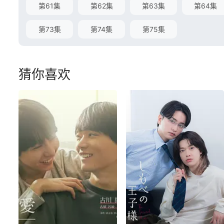
第61集
第62集
第63集
第64集
第73集
第74集
第75集
猜你喜欢