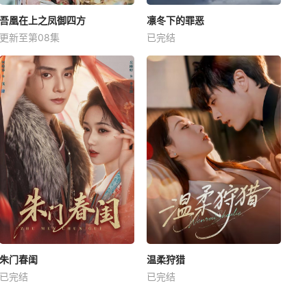
吾凰在上之凤御四方
凛冬下的罪恶
更新至第08集
已完结
朱门春闺
温柔狩猎
已完结
已完结