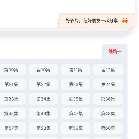
好影片，与好朋友一起分享
线路一
第09集
第10集
第11集
第12集
第21集
第22集
第23集
第24集
第33集
第34集
第35集
第36集
第45集
第46集
第47集
第48集
第57集
第58集
第59集
第60集