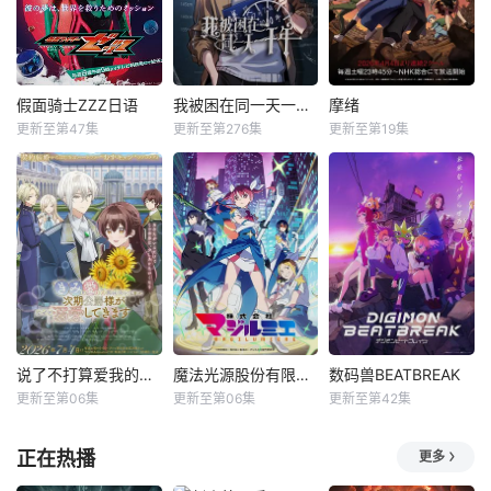
假面骑士ZZZ日语
我被困在同一天一千年动态漫
摩绪
更新至第47集
更新至第276集
更新至第19集
说了不打算爱我的公爵继承人，不知为何对我宠爱有加
魔法光源股份有限公司第二季
数码兽BEATBREAK
更新至第06集
更新至第06集
更新至第42集
正在热播
更多