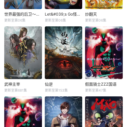
世界最强的后卫～迷宫国的新人探索者～
Let&#039;s Go怪奇组
炒翻天
更新至第06集
更新至第06集
更新至第06集
武神主宰
仙逆
假面骑士ZZZ国语
更新至第681集
更新至第153集
更新至第47集