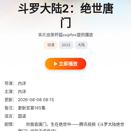
斗罗大陆2：绝世唐
门
本片由茶杯狐cupfox提供播放
动漫
2023
大陆
立即播放
导演：
内详
主演：
内详
更新：
2026-08-08 08:15
备注：
更新至第165集
语言：
国语
剧情：
你我皆唐门，生在绝世中——腾讯视频《斗罗大陆绝世
唐门》动画正式启动！