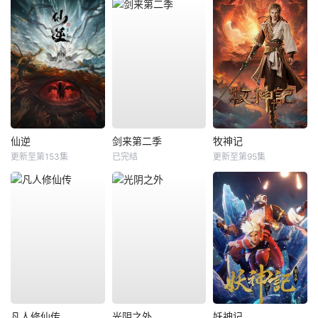
仙逆
剑来第二季
牧神记
更新至第153集
已完结
更新至第95集
凡人修仙传
光阴之外
妖神记