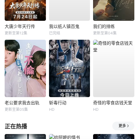
大唐少年天行传
我以纸人镇百鬼
我们的排练
更新至第12集
已完结
更新至第04集
老公要求我去出轨
斩毒行动
奇怪的零食店钱天堂
更新至第05集
HD
HD
正在热播
更多