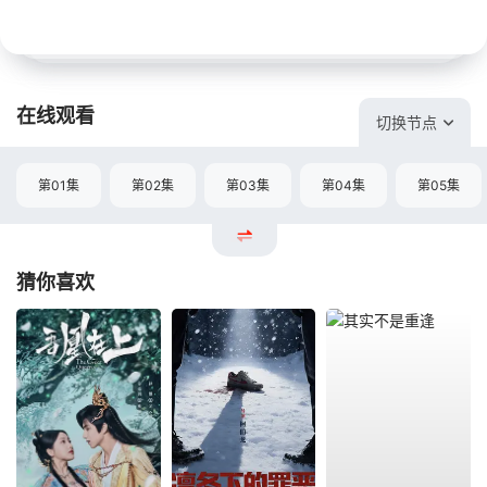
在线观看
切换节点
第01集
第02集
第03集
第04集
第05集
猜你喜欢