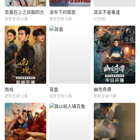
吾凰在上之凤御四方
凛冬下的罪恶
其实不是重逢
更新至第06集
更新至第18集
已完结
南戏
盲盒
幽宅奇谭
更新至第13集
更新至第12集
更新至第15集