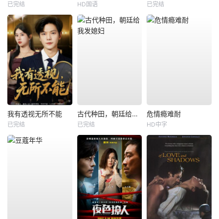
已完结
HD国语
已完结
我有透视无所不能
古代种田，朝廷给我发媳妇
危情瘾难耐
已完结
已完结
HD中字