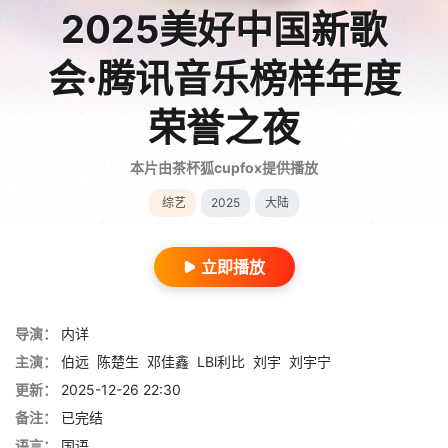
2025美好中国新歌
会·腾讯音乐榜样年度
荣誉之夜
本片由茶杯狐cupfox提供播放
综艺
2025
大陆
立即播放
导演：
内详
主演：
伯远
陈楚生
邓佳鑫
LBl利比
刘宇
刘宇宁
更新：
2025-12-26 22:30
备注：
已完结
语言：
国语