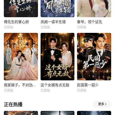
傅先生的掌心娇
凤阙一诺半生错
秦爷，领个证先
已完结
已完结
已完结
我家娘子，不对劲第四季
这个女婿有点无敌
民国第一惡少
已完结
已完结
已完结
正在热播
更多