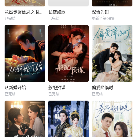
竟然觉醒信息之眼，我转身进入反派大营
长夜如歌
深情为饵
已完结
已完结
更新至第06集
从新婚开始
般配预谋
偏爱降临时
已完结
已完结
已完结