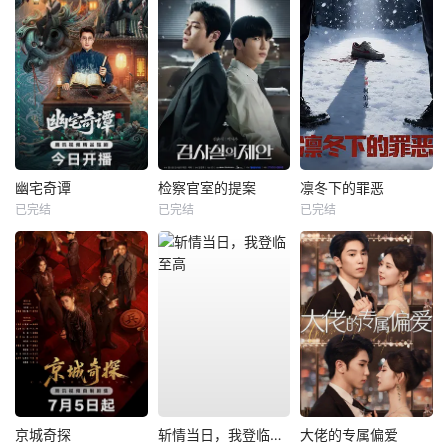
幽宅奇谭
检察官室的提案
凛冬下的罪恶
已完结
已完结
已完结
京城奇探
斩情当日，我登临至高
大佬的专属偏爱