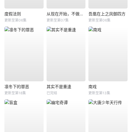
度假法则
从现在开始，不做朋友了吧。
吾凰在上之凤御四方
更新至第06集
更新至第07集
更新至第06集
凛冬下的罪恶
其实不是重逢
南戏
更新至第18集
已完结
更新至第13集