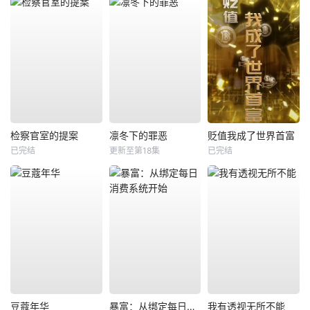
检察官室的提案
凛冬下的罪恶
贬值我成了世界首富
已完结
更新至第18集
已完结
豆蔻年华
暴富：从绑定每日消费系统开始
我有透视无所不能