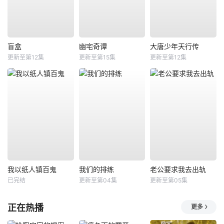
盲盒
幽宅奇谭
大唐少年天行传
更新至第12集
更新至第15集
更新至第12集
我以纸人镇百鬼
我们的排练
老公要求我去出轨
已完结
更新至第04集
更新至第05集
正在热播
更多