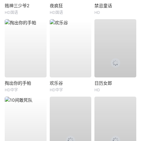
贱神三少爷2
夜疯狂
禁忌童话
HD国语
HD国语
HD
掏出你的手帕
欢乐谷
日历女郎
HD中字
HD中字
HD