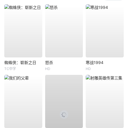
蜘蛛侠：崭新之日
怒杀
寒战1994
TC中字
HD
HD