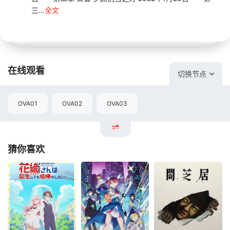
三...
全文
在线观看
切换节点
OVA01
OVA02
OVA03
猜你喜欢