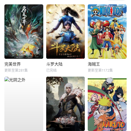
完美世界
斗罗大陆
海贼王
更新至第281集
已完结
更新至第1172集