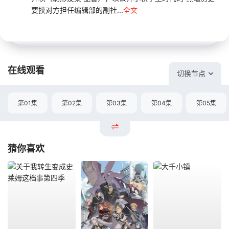
要挟对方担任编辑部的副社...
全文
在线观看
切换节点
第01集
第02集
第03集
第04集
第05集
猜你喜欢