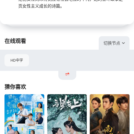
页女性主义成长的诗篇。
在线观看
切换节点
HD中字
猜你喜欢