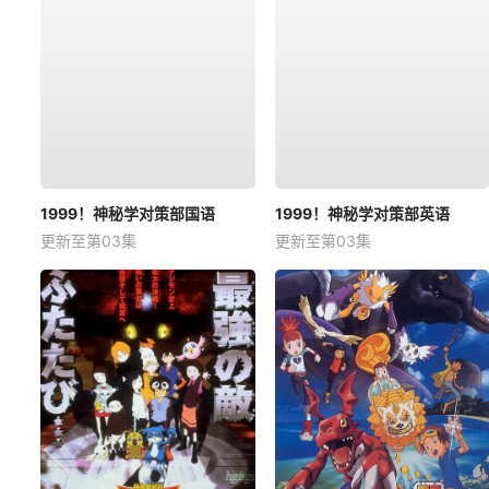
1999！神秘学对策部国语
1999！神秘学对策部英语
更新至第03集
更新至第03集