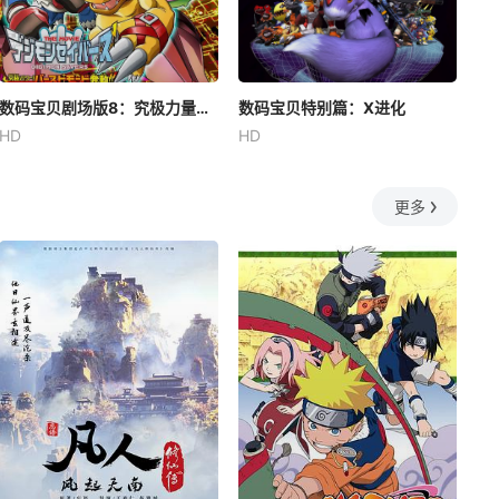
数码宝贝剧场版8：究极力量！爆裂模式发动
数码宝贝特别篇：X进化
HD
HD
更多