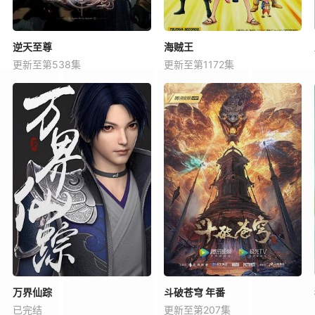
逆天至尊
海贼王
更新至第538集
更新至第1172集
万界仙踪
斗破苍穹 年番
已完结
更新至第207集