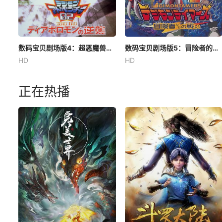
数码宝贝剧场版4：超恶魔兽的反击
数码宝贝剧场版5：冒险者的战斗
HD
HD
正在热播