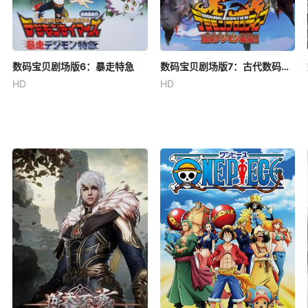
数码宝贝剧场版6：暴走特急
数码宝贝剧场版7：古代数码兽复活
HD
HD