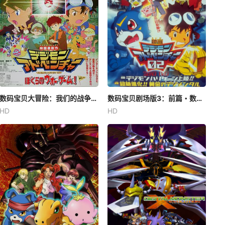
数码宝贝大冒险：我们的战争游戏！
数码宝贝剧场版3：前篇・数码兽飓风登陆！！后篇・超绝进化！
HD
HD