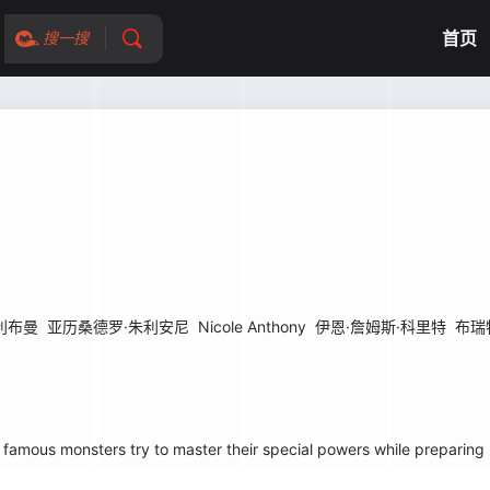
首页
搜一搜
利布曼
亚历桑德罗·朱利安尼
Nicole Anthony
伊恩·詹姆斯·科里特
布瑞
mous monsters try to master their special powers while preparing .