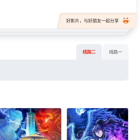
好影片，与好朋友一起分享
线路二
线路一