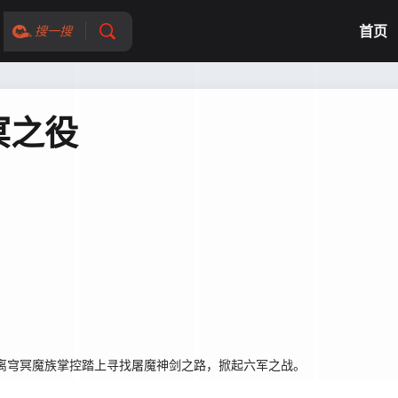
首页
搜一搜
冥之役
离穹冥魔族掌控踏上寻找屠魔神剑之路，掀起六军之战。