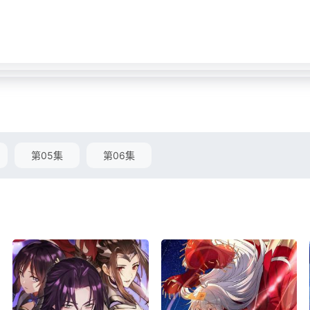
第05集
第06集