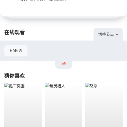
在线观看
切换节点
HD国语
猜你喜欢