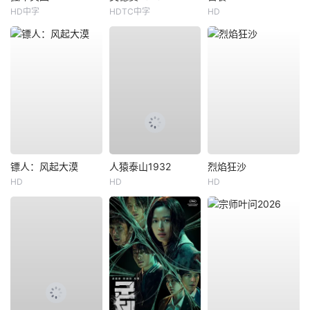
HD中字
HDTC中字
HD
镖人：风起大漠
人猿泰山1932
烈焰狂沙
HD
HD
HD