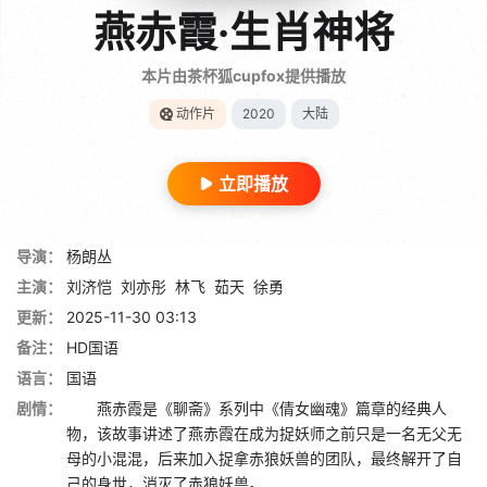
燕赤霞·生肖神将
本片由茶杯狐cupfox提供播放
动作片
2020
大陆
立即播放
导演：
杨朗丛
主演：
刘济恺
刘亦彤
林飞
茹天
徐勇
更新：
2025-11-30 03:13
备注：
HD国语
语言：
国语
剧情：
燕赤霞是《聊斋》系列中《倩女幽魂》篇章的经典人
物，该故事讲述了燕赤霞在成为捉妖师之前只是一名无父无
母的小混混，后来加入捉拿赤狼妖兽的团队，最终解开了自
己的身世，消灭了赤狼妖兽。