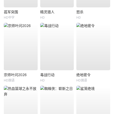
孤军突围
精灵猎人
怒杀
HD中字
HD
HD
宗师叶问2026
毒战行动
绝地密令
HD国语
HD
HD国语