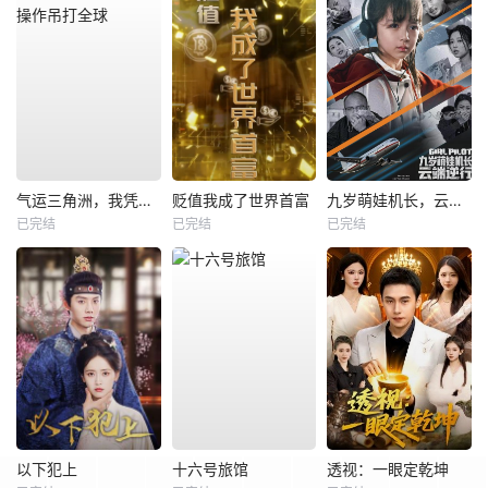
气运三角洲，我凭操作吊打全球
贬值我成了世界首富
九岁萌娃机长，云端逆行
已完结
已完结
已完结
以下犯上
十六号旅馆
透视：一眼定乾坤