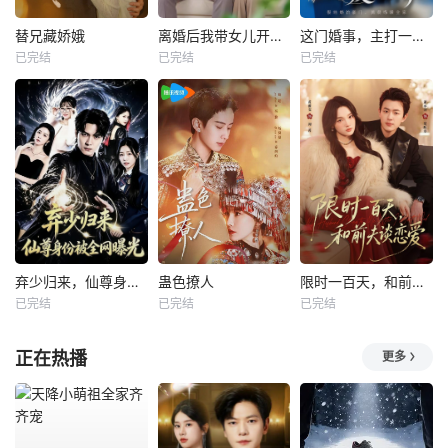
替兄藏娇娥
离婚后我带女儿开启新人生
这门婚事，主打一个反向饲养
已完结
已完结
已完结
弃少归来，仙尊身份被全网曝光
蛊色撩人
限时一百天，和前夫谈恋爱
已完结
已完结
已完结
正在热播
更多