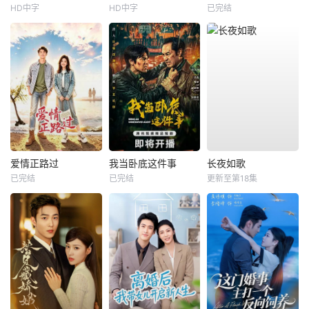
HD中字
HD中字
已完结
爱情正路过
我当卧底这件事
长夜如歌
已完结
已完结
更新至第18集