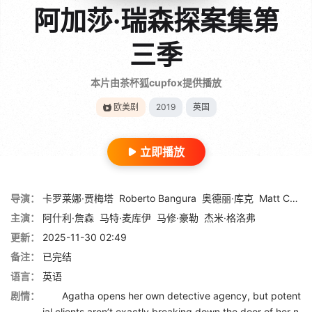
阿加莎·瑞森探案集第
三季
本片由茶杯狐cupfox提供播放
欧美剧
2019
英国
立即播放
导演：
卡罗莱娜·贾梅塔
Roberto Bangura
奥德丽·库克
Matt Carter
主演：
阿什利·詹森
马特·麦库伊
马修·豪勒
杰米·格洛弗
更新：
2025-11-30 02:49
备注：
已完结
语言：
英语
剧情：
Agatha opens her own detective agency, but potent
ial clients aren’t exactly breaking down the door of her n