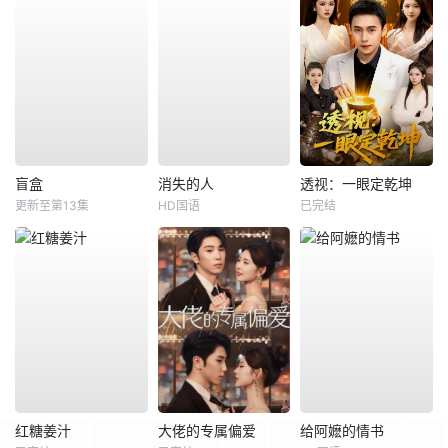
盲盒
消失的人
透视：一眼定乾坤
更新至第13集
HD国语
已完结
红糖姜汁
大佬的专属偏爱
给阿嬷的情书