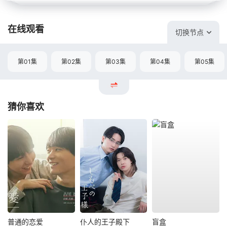
在线观看
切换节点
第01集
第02集
第03集
第04集
第05集
猜你喜欢
普通的恋爱
仆人的王子殿下
盲盒