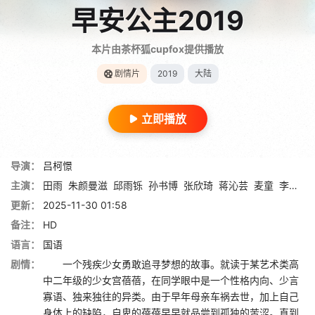
早安公主2019
本片由茶杯狐cupfox提供播放
剧情片
2019
大陆
立即播放
导演：
吕柯憬
主演：
田雨
朱颜曼滋
邱雨铄
孙书博
张欣琦
蒋沁芸
麦童
李京旭
更新：
2025-11-30 01:58
备注：
HD
语言：
国语
剧情：
一个残疾少女勇敢追寻梦想的故事。就读于某艺术类高
中二年级的少女宫蓓蓓，在同学眼中是一个性格内向、少言
寡语、独来独往的异类。由于早年母亲车祸去世，加上自己
身体上的缺陷，自卑的蓓蓓早早就品尝到孤独的苦涩。直到