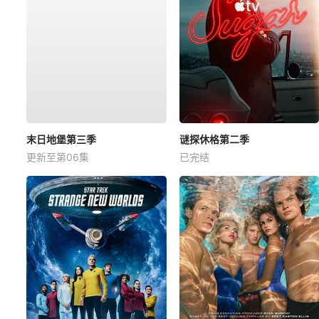
末日地堡第三季
谜探休格第二季
更新至第06集
已完结