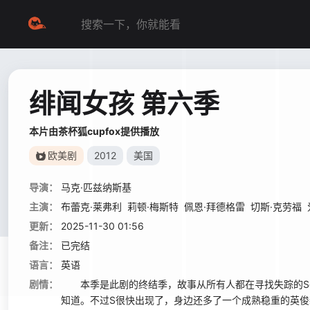
绯闻女孩 第六季
本片由茶杯狐cupfox提供播放
欧美剧
2012
美国
导演：
马克·匹兹纳斯基
主演：
布蕾克·莱弗利
莉顿·梅斯特
佩恩·拜德格雷
切斯·克劳福
更新：
2025-11-30 01:56
备注：
已完结
语言：
英语
剧情：
本季是此剧的终结季，故事从所有人都在寻找失踪的Serena
知道。不过S很快出现了，身边还多了一个成熟稳重的英俊新