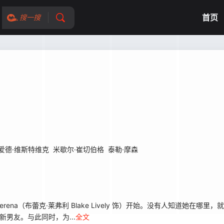
首页
搜一搜
爱德·维斯特维克
米歇尔·崔切伯格
泰勒·摩森
（布蕾克·莱弗利 Blake Lively 饰）开始。没有人知道她在哪里，
男友。与此同时，为...
全文