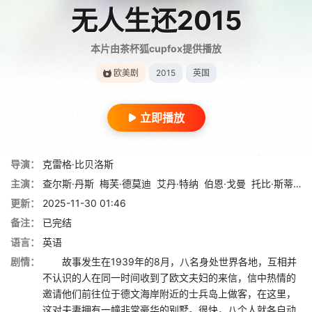
无人生还2015
本片由茶杯狐cupfox提供播放
欧美剧
2015
英国
立即播放
导演：
克雷格·比贝洛斯
主演：
查尔斯·丹斯
梅芙·德莫迪
艾丹·特纳
伯恩·戈曼
托比·斯蒂芬斯
更新：
2025-11-30 01:46
备注：
已完结
语言：
英语
剧情：
故事发生在1939年的8月，八名身处世界各地，互相并
不认识的人在同一时间收到了欧文夫妇的来信，信中热情的
邀请他们前往位于德文海岸附近的士兵岛上做客，在这里，
这对夫妻拥有一幢非常豪华的别墅。很快，八个人就各自动