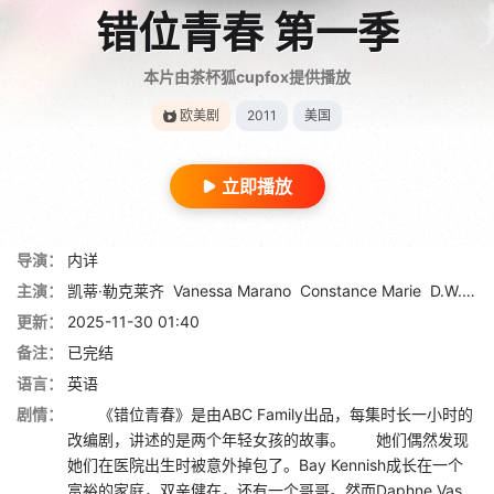
错位青春 第一季
本片由茶杯狐cupfox提供播放
欧美剧
2011
美国
立即播放
导演：
内详
主演：
凯蒂·勒克莱齐
Vanessa Marano
Constance Marie
D.W. Moffett
更新：
2025-11-30 01:40
备注：
已完结
语言：
英语
剧情：
《错位青春》是由ABC Family出品，每集时长一小时的
改编剧，讲述的是两个年轻女孩的故事。 她们偶然发现
她们在医院出生时被意外掉包了。Bay Kennish成长在一个
富裕的家庭，双亲健在，还有一个哥哥。然而Daphne Vas