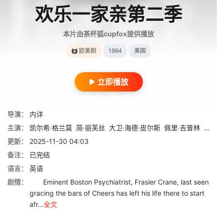
欢乐一家亲第二季
本片由茶杯狐cupfox提供播放
欧美剧
1994
美国
立即播放
导演：
内详
主演：
凯尔希·格兰莫
简·丽芙丝
大卫·海德·皮尔斯
佩里·吉普林
约翰
更新：
2025-11-30 04:03
备注：
已完结
语言：
英语
剧情：
Eminent Boston Psychiatrist, Frasier Crane, last seen
gracing the bars of Cheers has left his life there to start
afr...
全文