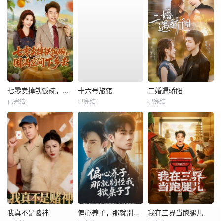
七零卖掉铁饭碗，囤满空间下乡去
十六号旅馆
二婚遇骄阳
已完结
已完结
已完结
我真不是赌神
偏心养子，那就别怪我掀桌子了
我在三界当跑腿儿