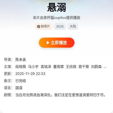
悬溺
本片由茶杯狐cupfox提供播放
剧情片
2025
大陆
立即播放
导演：
陈未衾
主演：
段晓薇
马小宇
袁铭泽
董雨霏
王欣政
周千筱
刘蔚森
应政
更新：
2025-11-29 22:33
备注：
已完结
语言：
国语
剧情：
当白月光照进血海深仇，我们注定在爱恨漩涡里同归于尽。