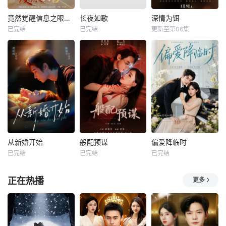
竟然觉醒信息之眼，我转身进入反派大营
长夜如歌
深情为饵
已完结
已完结
更新至第06集
从新婚开始
般配预谋
偏爱降临时
已完结
已完结
已完结
正在热播
更多