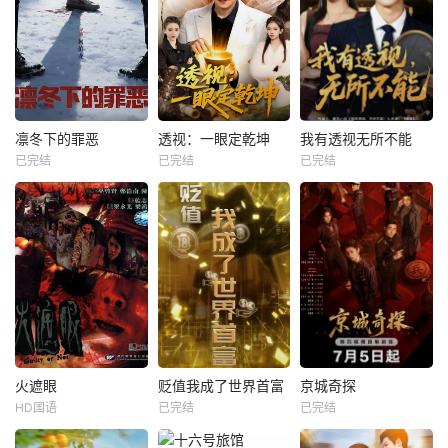
凛冬下的罪恶
透视：一眼定乾坤
我有透视无所不能
已完结
已完结
已完结
火遮眼
贬值我成了世界首富
京城奇探
HD国语
已完结
已完结