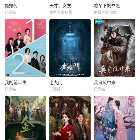
甄嬛传
天才，女友
凛冬下的罪恶
已完结
更新至第16集
更新至第16集
我的前半生
老九门
兵自风中来
已完结
已完结
已完结