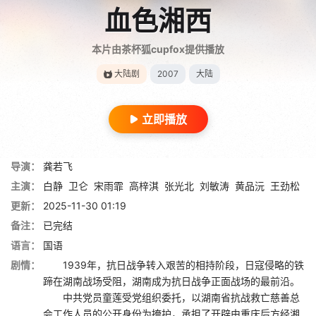
血色湘西
本片由茶杯狐cupfox提供播放
大陆剧
2007
大陆
立即播放
导演：
龚若飞
主演：
白静
卫仑
宋雨霏
高梓淇
张光北
刘敏涛
黄品沅
王劲松
更新：
2025-11-30 01:19
备注：
已完结
语言：
国语
剧情：
1939年，抗日战争转入艰苦的相持阶段，日寇侵略的铁
蹄在湖南战场受阻，湖南成为抗日战争正面战场的最前沿。
中共党员童莲受党组织委托，以湖南省抗战救亡慈善总
会工作人员的公开身份为掩护，承担了开辟由重庆后方经湘