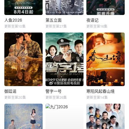
人鱼2026
第五立面
夜语记
更新至第10集
更新至第27集
更新至第16集
御廷谣
警字一号
寒阳风起春山境
更新至第20集
更新至第26集
更新至第14集