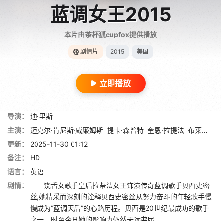
蓝调女王2015
本片由茶杯狐cupfox提供播放
剧情片
2015
美国
立即播放
导演：
迪·里斯
主演：
迈克尔·肯尼斯·威廉姆斯
提卡·森普特
奎恩·拉提法
布莱恩·格林伯格
更新：
2025-11-30 01:12
备注：
HD
语言：
英语
剧情：
饶舌女歌手皇后拉蒂法女王饰演传奇蓝调歌手贝西史密
丝,她精采而深刻的诠释贝西史密丝从努力奋斗的年轻歌手慢
慢成为”蓝调天后”的心路历程。贝西是20世纪最成功的歌手
之一，时至今日她的影响力仍然无远弗届。