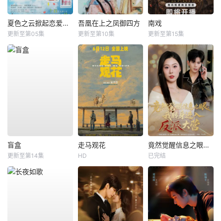
夏色之云掀起恋爱与风暴
吾凰在上之凤御四方
南戏
更新至第05集
更新至第10集
更新至第15集
盲盒
走马观花
竟然觉醒信息之眼，我转身进入反派大营
更新至第14集
HD
已完结