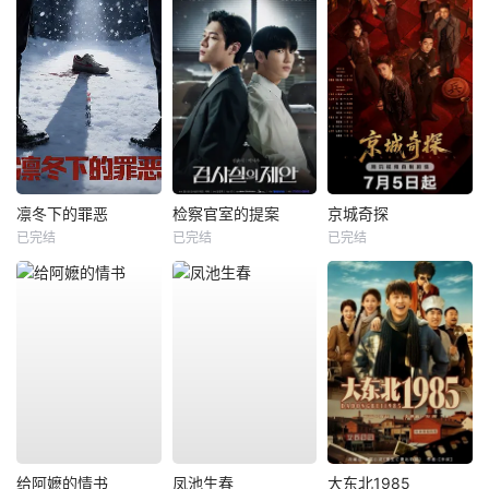
凛冬下的罪恶
检察官室的提案
京城奇探
已完结
已完结
已完结
给阿嬷的情书
凤池生春
大东北1985