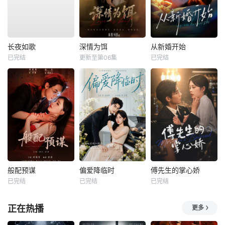
长夜如歌
深情为饵
从新婚开始
已完结
更新至第06集
已完结
般配预谋
偏爱降临时
傅先生的掌心娇
已完结
已完结
已完结
正在热播
更多