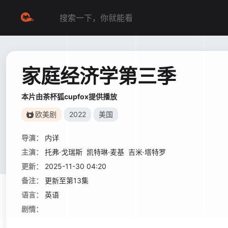
家庭经济学第三季
本片由茶杯狐cupfox提供播放
欧美剧
2022
美国
导演：
内详
主演：
托弗·戈瑞斯
凯特琳·麦基
吉米·塔特罗
更新：
2025-11-30 04:20
备注：
更新至第13集
语言：
英语
剧情：