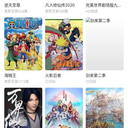
逆天至尊
凡人修仙传2020
完美世界剧场版九劫焚天
更新至第538集
更新至第186集
HD国语
海贼王
火影忍者
剑来第二季
更新至第1172集
已完结
已完结