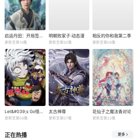
启运丹田：开局签到至尊丹田
明朝败家子·动态漫
相反的你和我第二季
更新至第19集
更新至第50集
更新至第06集
Let&#039;s Go怪奇组
太古神尊
花仙子之魔法香对论
更新至第06集
更新至第07集
更新至第23集
正在热播
更多