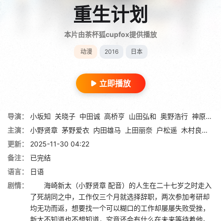
重生计划
本片由茶杯狐cupfox提供播放
动漫
2016
日本
立即播放
导演：
小坂知
关晓子
中田诚
高桥亨
山田弘和
奥野浩行
神原敏昭
主演：
小野贤章
茅野爱衣
内田雄马
上田丽奈
户松遥
木村良平
浪
更新：
2025-11-30 04:22
备注：
已完结
语言：
日语
剧情：
海崎新太（小野贤章 配音）的人生在二十七岁之时走入
了死胡同之中，工作仅三个月就选择辞职，两次参加考研却
均无功而返，想要找一个可以糊口的工作却屡屡失败受挫，
新太不知道也不想知道，究竟还会有什么在未来等待着他。